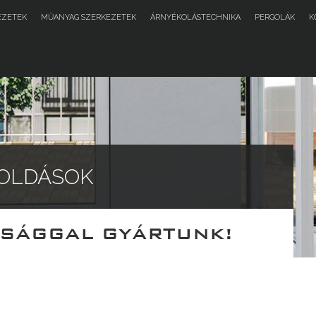
EZETEK
MŰANYAG SZERKEZETEK
ÁRNYÉKOLÁSTECHNIKA
PERGOLÁK
K
OLDÁSOK
TSÁGGAL GYÁRTUNK!