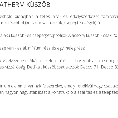
ATHERM KÜSZÖB
shold dióhéjban a teljes ajtó- és erkélyszerkezet tömítőren
artozékokból (küszöbcsatlakozók, csepegtetővégek) áll.
alakú küszöb- és csepegtetőprofilok Alacsony küszöb - csak 
sze van - az alumínium rész és egy meleg rész
vízelvezetése Akár öt kefetömítést is használhat a csepegte
- és vízzáróság Dedikált küszöbcsatlakozók Decco 71, Decco 
nium elemmel vannak felszerelve, amely rendkívül nagy csatlako
 nagyon nagy stabilitást a konstrukció a szállítás és a telepíté