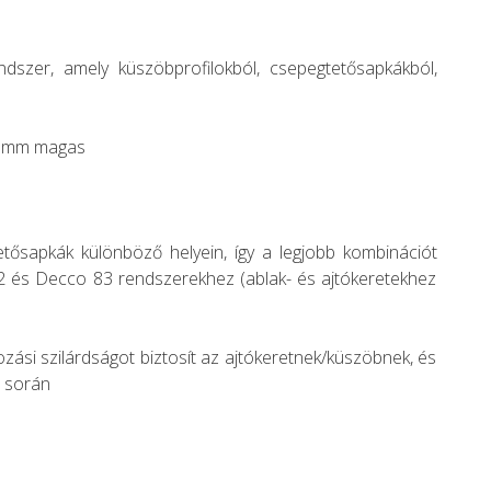
dszer, amely küszöbprofilokból, csepegtetősapkákból,
20 mm magas
tősapkák különböző helyein, így a legjobb kombinációt
82 és Decco 83 rendszerekhez (ablak- és ajtókeretekhez
zási szilárdságot biztosít az ajtókeretnek/küszöbnek, és
s során