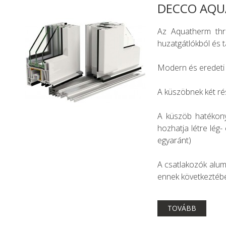
DECCO AQU
Az Aquatherm thre
huzatgátlókból és t
Modern és eredeti 
A küszöbnek két ré
A küszöb hatékony 
hozhatja létre lég
egyaránt)
A csatlakozók alumí
ennek következtében
TOVÁBB