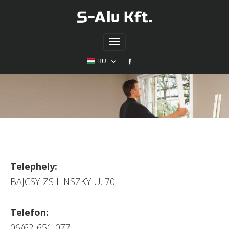
Toggle
navigation
HU
Telephely:
BAJCSY-ZSILINSZKY U. 70.
Telefon:
06/62-651-077