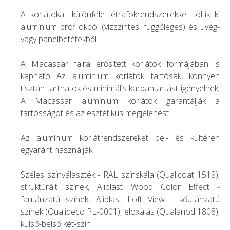
A korlátokat különféle létrafokrendszerekkel töltik ki
alumínium profilokból (vízszintes, függőleges) és üveg-
vagy panelbetétekből
A Macassar falra erősített korlátok formájában is
kapható Az alumínium korlátok tartósak, könnyen
tisztán tarthatók és minimális karbantartást igényelnek;
A Macassar alumínium korlátok garantálják a
tartósságot és az esztétikus megjelenést
Az alumínium korlátrendszereket bel- és kültéren
egyaránt használják
Széles színválaszték - RAL színskála (Qualicoat 1518),
struktúrált színek, Aliplast Wood Color Effect -
fautánzatú színek, Aliplast Loft View - kőutánzatú
színek (Qualideco PL-0001), eloxálás (Qualanod 1808),
külső-belső két-szín