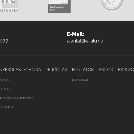
E-Mail:
-077
ajanlat@s-alu.hu
NYÉKOLÁSTECHNIKA
PERGOLÁK
KORLÁTOK
AKCIÓK
KAPCSO
ŐNYÖK
MACASSAR
LUZIÁK
LOKZATI ÁRNYÉKOLÓ
LUGÁTER