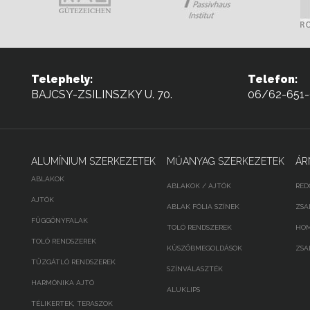
Telephely:
Telefon:
BAJCSY-ZSILINSZKY U. 70.
06/62-651
ALUMÍNIUM SZERKEZETEK
MŰANYAG SZERKEZETEK
ÁR
ABLAKOK
ABLAKOK / AJTÓK
RED
AJTÓK
ABLAK FÓLIA SZÍNEK
ZSA
FÜGGÖNYFALAK
TOLÓ RENDSZEREK
HOM
TOLÓ RENDSZEREK
KÜSZÖBMEGOLDÁSOK
ZSA
TŰZGÁTLÓ RENDSZEREK
SZÍNVÁLASZTÉK
HARMÓNIKA AJTÓ
ALUKLIPS
TÉLIKERTEK, TERASZOK