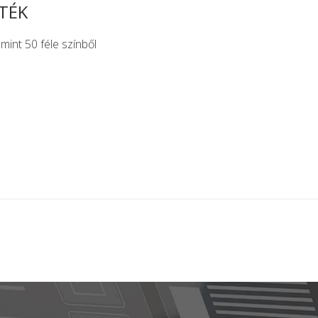
TÉK
int 50 féle színből