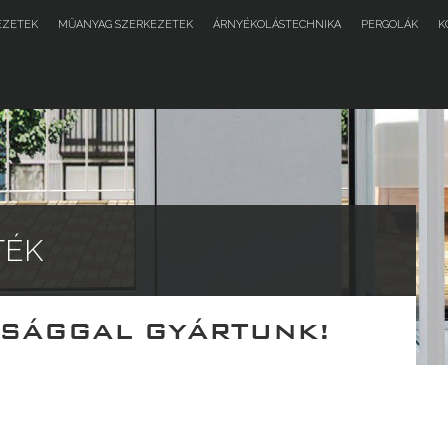
EZETEK
MŰANYAG SZERKEZETEK
ÁRNYÉKOLÁSTECHNIKA
PERGOLÁK
K
TÉK
TSÁGGAL GYÁRTUNK!