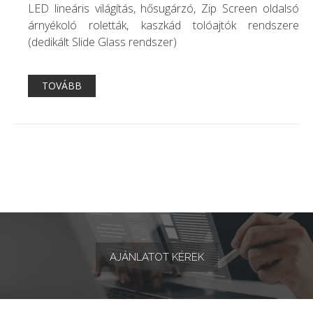
LED lineáris világítás, hősugárzó, Zip Screen oldalsó
árnyékoló roletták, kaszkád tolóajtók rendszere
(dedikált Slide Glass rendszer)
TOVÁBB
AJÁNLATOT KÉREK