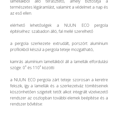
lamellákból álló terasztető, amely biztosítja a
természetes légáramlást, valamint a védelmet a nap és
az eső ellen.
elérhető lehetőségek a NUUN ECO pergola
építéséhez: szabadon álló, fal mellé szerelhető
a pergola szerkezete extrudált, porszórt alumínium
profilokból készül a pergola teteje mozgatható,
kamrás alumínium lamellákból áll a lamellák elfordulási
szöge: 0˚ és 110˚ közötti
a NUUN ECO pergola zárt teteje szorosan a keretre
fekszik, így a lamellák és a szerkezetváz tömítéseinek
köszönhetően szigetelt tetőt alkot integrált vízelvezető
rendszer az oszlopban további elemek beépítése és a
rendszer bővítése: